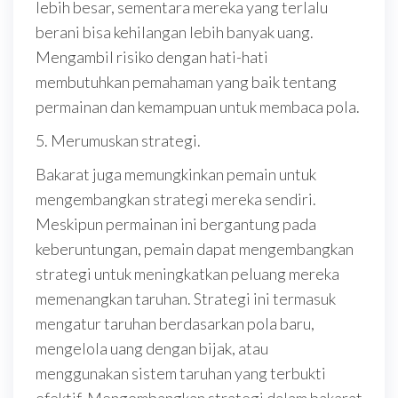
lebih besar, sementara mereka yang terlalu
berani bisa kehilangan lebih banyak uang.
Mengambil risiko dengan hati-hati
membutuhkan pemahaman yang baik tentang
permainan dan kemampuan untuk membaca pola.
5. Merumuskan strategi.
Bakarat juga memungkinkan pemain untuk
mengembangkan strategi mereka sendiri.
Meskipun permainan ini bergantung pada
keberuntungan, pemain dapat mengembangkan
strategi untuk meningkatkan peluang mereka
memenangkan taruhan. Strategi ini termasuk
mengatur taruhan berdasarkan pola baru,
mengelola uang dengan bijak, atau
menggunakan sistem taruhan yang terbukti