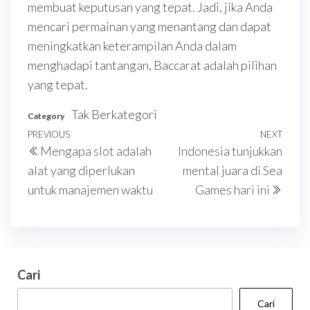
membuat keputusan yang tepat. Jadi, jika Anda
mencari permainan yang menantang dan dapat
meningkatkan keterampilan Anda dalam
menghadapi tantangan, Baccarat adalah pilihan
yang tepat.
Tak Berkategori
Category
Navigasi
Previous
PREVIOUS
NEXT
Next
Mengapa slot adalah
Indonesia tunjukkan
pos
Post
Post
alat yang diperlukan
mental juara di Sea
untuk manajemen waktu
Games hari ini
Cari
Cari