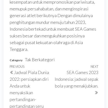
kesempatan untuk mempromosikan pariwisata,
memupuk persahabatan, dan menginspirasi
generasi atlet berikutnya Dengan dimulainya
penghitungan mundur menuju tahun 2023,
Indonesia bertekad untuk membuat SEA Games
sukses besar dan mengukuhkan posisinya
sebagai pusat kekuatan olahraga di Asia
Tenggara.
Tak Berkategori
Category
Navigasi
Previous
PREVIOUS
NEXT
Next
Jadwal Piala Dunia
SEA Games 2023
pos
Post
Post
2022: persiapkan diri
Indonesia: jadwal sepak
Anda untuk
bola yang menakjubkan.
menyaksikan
pertandingan-
pertandingan seru