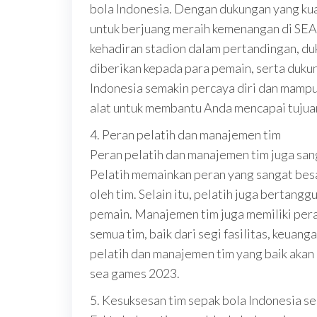
bola Indonesia. Dengan dukungan yang kua
untuk berjuang meraih kemenangan di SEA
kehadiran stadion dalam pertandingan, du
diberikan kepada para pemain, serta duku
Indonesia semakin percaya diri dan mampu 
alat untuk membantu Anda mencapai tujua
4. Peran pelatih dan manajemen tim
Peran pelatih dan manajemen tim juga sa
Pelatih memainkan peran yang sangat besa
oleh tim. Selain itu, pelatih juga berta
pemain. Manajemen tim juga memiliki per
semua tim, baik dari segi fasilitas, keua
pelatih dan manajemen tim yang baik akan
sea games 2023.
5. Kesuksesan tim sepak bola Indonesia se