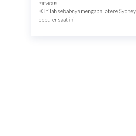
Navigasi
Previous
PREVIOUS
Inilah sebabnya mengapa lotere Sydney
pos
Post
populer saat ini