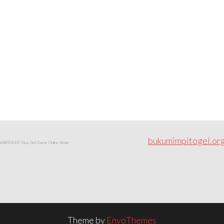
bukumimpitogel.or
APOKER Situs Slot Gacor Online Resmi
Theme by
EnvoThemes