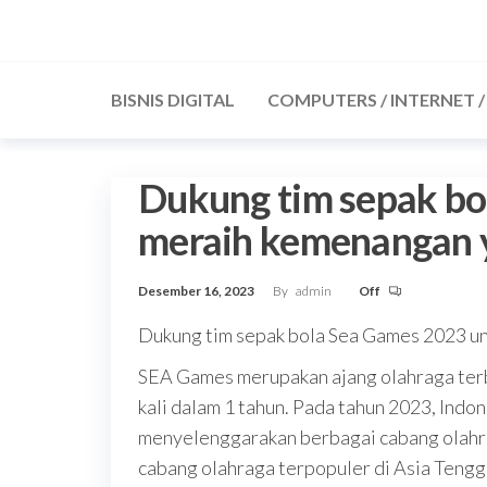
Skip
to
the
BISNIS DIGITAL
COMPUTERS / INTERNET 
content
Dukung tim sepak bo
meraih kemenangan 
Desember 16, 2023
By
admin
Off
Dukung tim sepak bola Sea Games 2023 u
SEA Games merupakan ajang olahraga terb
kali dalam 1 tahun. Pada tahun 2023, Indo
menyelenggarakan berbagai cabang olahra
cabang olahraga terpopuler di Asia Tengg