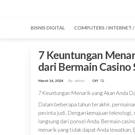
Skip
to
the
BISNIS DIGITAL
COMPUTERS / INTERNET 
content
7 Keuntungan Menar
dari Bermain Casino 
Maret 14, 2024
By
admin
Off
7 Keuntungan Menarik yang Akan Anda Da
Dalam beberapa tahun terakhir, permainan 
pecinta judi. Dengan kemajuan teknologi,
langsung dari ponsel Anda. Bermain casin
menarik yang tidak dapat Anda lewatkan. 