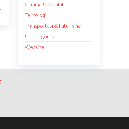
m
Gaming & Peralatan
Teknologi
Transportasi & Futurisme
Uncategorized
Website
g