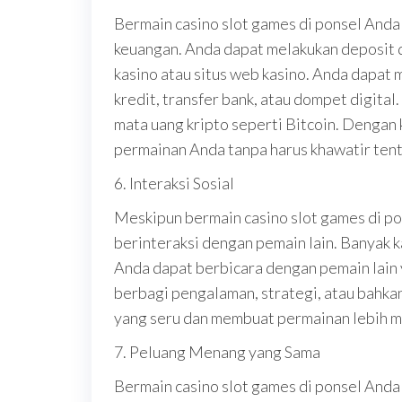
Bermain casino slot games di ponsel And
keuangan. Anda dapat melakukan deposit d
kasino atau situs web kasino. Anda dapa
kredit, transfer bank, atau dompet digit
mata uang kripto seperti Bitcoin. Dengan
permainan Anda tanpa harus khawatir ten
6. Interaksi Sosial
Meskipun bermain casino slot games di po
berinteraksi dengan pemain lain. Banyak k
Anda dapat berbicara dengan pemain lain
berbagi pengalaman, strategi, atau bahkan
yang seru dan membuat permainan lebih 
7. Peluang Menang yang Sama
Bermain casino slot games di ponsel And