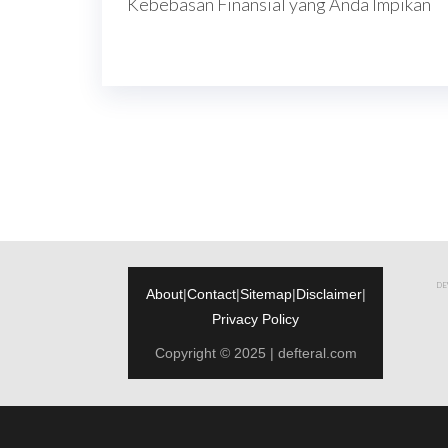
Kebebasan Finansial yang Anda Impikan
DEW
About
|
Contact
|
Sitemap
|
Disclaimer
|
Privacy Policy
Copyright © 2025 | defteral.com