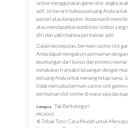
online menggunakan generator angka acak
adil. Ini berarti bahwa peluang Anda untu
ponsel atau komputer. Anda masih memili
atau mendapatkan kombinasi simbol yang 
diri dan yakin bahwa permainan adil.
Dalam kesimpulan, bermain casino slot ga
Anda dapat mengakses permainan dengan m
keuntungan dari bonus dan promosi menari
melakukan transaksi keuangan dengan muda
peluang Anda untuk menang tetap sama. Jadi
tidak mencoba bermain casino slot games 
permainan slot online di mana saja dan kap
Tak Berkategori
Category
Navigasi
Previous
PREVIOUS
Tebak Toto: Cara Mudah untuk Mencap
pos
Post