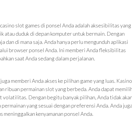
casino slot games di ponsel Anda adalah aksesibilitas yang
isik atau duduk di depan komputer untuk bermain. Dengan
ja dan di mana saja. Anda hanya perlu mengunduh aplikasi
lui browser ponsel Anda. Ini memberi Anda fleksibilitas
bahkan saat Anda sedang dalam perjalanan.
 juga memberi Anda akses ke pilihan game yang luas. Kasino
an ribuan permainan slot yang berbeda. Anda dapat memili
at volatilitas. Dengan begitu banyak pilihan, Anda tidak aka
 permainan yang sesuai dengan preferensi Anda. Anda jug
us meninggalkan kenyamanan ponsel Anda.