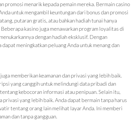
an promosi menarik kepada pemain mereka. Bermain casino
Anda untuk mengambil keuntungan dari bonus dan promosi
tang, putaran gratis, atau bahkan hadiah tunai hanya
 Beberapa kasino juga menawarkan program loyalitas di
menukarkannya dengan hadiah eksklusif. Dengan
a dapat meningkatkan peluang Anda untuk menang dan
 juga memberikan keamanan dan privasi yang lebih baik.
ipsi yang canggih untuk melindungi data pribadi dan
tentang kebocoran informasi atau penipuan. Selain itu,
 privasi yang lebih baik. Anda dapat bermain tanpa harus
atir tentang orang lain melihat layar Anda. Ini memberi
aman dan tanpa gangguan.