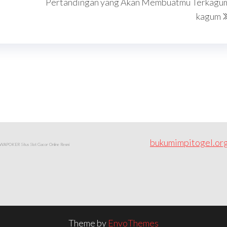
Pertandingan yang Akan Membuatmu Terkagu
kagum
bukumimpitogel.or
APOKER Situs Slot Gacor Online Resmi
Theme by
EnvoThemes