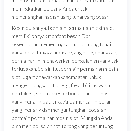
memaksimalkan pengalaman bermain Anda dan
meningkatkan peluang Anda untuk
memenangkan hadiah uang tunai yang besar.
Kesimpulannya, bermain permainan mesin slot
memiliki banyak manfaat besar. Dari
kesempatan memenangkan hadiah uang tunai
yang besar hingga hiburan yang menyenangkan,
permainan ini menawarkan pengalaman yang tak
terlupakan. Selain itu, bermain permainan mesin
slot juga menawarkan kesempatan untuk
mengembangkan strategi, fleksibilitas waktu
dan lokasi, serta akses ke bonus dan promosi
yang menarik. Jadi, jika Anda mencari hiburan
yang menarik dan menguntungkan, cobalah
bermain permainan mesin slot. Mungkin Anda
bisa menjadi salah satu orang yang beruntung