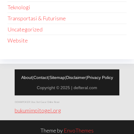
Teknologi
Transportasi & Futurisme
Uncategorized
Website
About
|
Contact
|
Sitemap
|
Disclaimer
|
Privacy Policy
Copyright © 2025 | defteral.com
DEWAPOKER Situs Slot Gacor Online Resmi
bukumimpitogel.org
Theme by
EnvoThemes