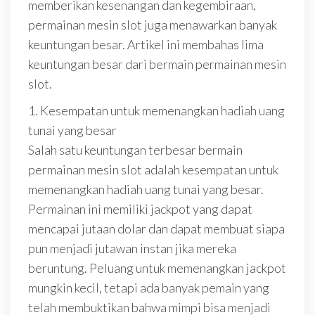
memberikan kesenangan dan kegembiraan,
permainan mesin slot juga menawarkan banyak
keuntungan besar. Artikel ini membahas lima
keuntungan besar dari bermain permainan mesin
slot.
1. Kesempatan untuk memenangkan hadiah uang
tunai yang besar
Salah satu keuntungan terbesar bermain
permainan mesin slot adalah kesempatan untuk
memenangkan hadiah uang tunai yang besar.
Permainan ini memiliki jackpot yang dapat
mencapai jutaan dolar dan dapat membuat siapa
pun menjadi jutawan instan jika mereka
beruntung. Peluang untuk memenangkan jackpot
mungkin kecil, tetapi ada banyak pemain yang
telah membuktikan bahwa mimpi bisa menjadi