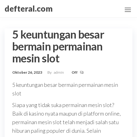
Skip
defteral.com
to
the
content
5 keuntungan besar
bermain permainan
mesin slot
Oktober 26, 2023
By
admin
Off
5 keuntungan besar bermain permainan mesin
slot
Siapa yang tidak suka permainan mesin slot?
Baik di kasino nyata maupun di platform online,
permainan mesin slot telah menjadi salah satu
hiburan paling populer di dunia. Selain