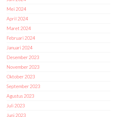
Mei 2024
April 2024
Maret 2024
Februari 2024
Januari 2024
Desember 2023
November 2023
Oktober 2023
September 2023
Agustus 2023
Juli 2023
Juni 2023