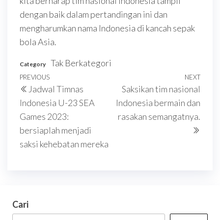
kita berharap tim nasional Indonesia tampil
dengan baik dalam pertandingan ini dan
mengharumkan nama Indonesia di kancah sepak
bola Asia.
Tak Berkategori
Category
Navigasi
Previous
PREVIOUS
NEXT
Next
Jadwal Timnas
Saksikan tim nasional
pos
Post
Post
Indonesia U-23 SEA
Indonesia bermain dan
Games 2023:
rasakan semangatnya.
bersiaplah menjadi
saksi kehebatan mereka
Cari