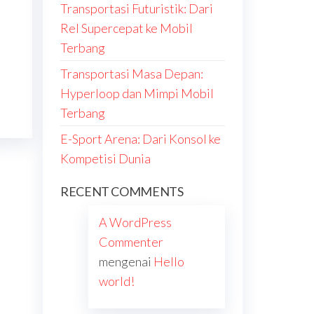
Transportasi Futuristik: Dari
Rel Supercepat ke Mobil
Terbang
Transportasi Masa Depan:
Hyperloop dan Mimpi Mobil
Terbang
E-Sport Arena: Dari Konsol ke
Kompetisi Dunia
RECENT COMMENTS
A WordPress
Commenter
mengenai
Hello
world!